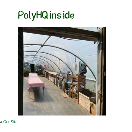
PolyHQinside
«
Our Site